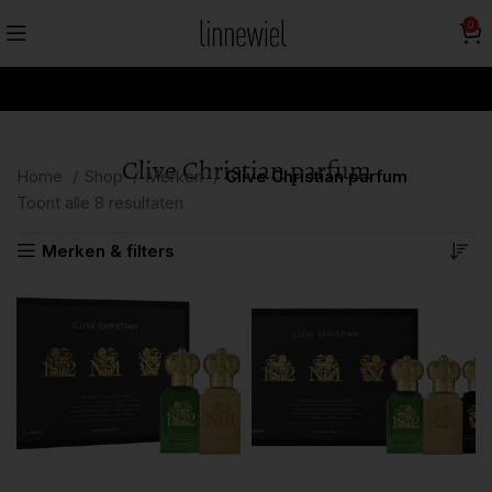
0
Clive Christian parfum
Home
Shop
Merken
Clive Christian parfum
Toont alle 8 resultaten
Merken & filters