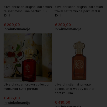
clive christian original collection
clive christian original collection
reisset masculine parfum 3 x
travel set feminine parfum 3 x
10ml
10ml
€
290,00
€
290,00
In winkelmandje
In winkelmandje
clive christian crown collection
clive christian vii private
matsukita 50ml parfum
collection c woody leather
parfum 50ml
€
465,00
€
410,00
In winkelmandje
In winkelmandje