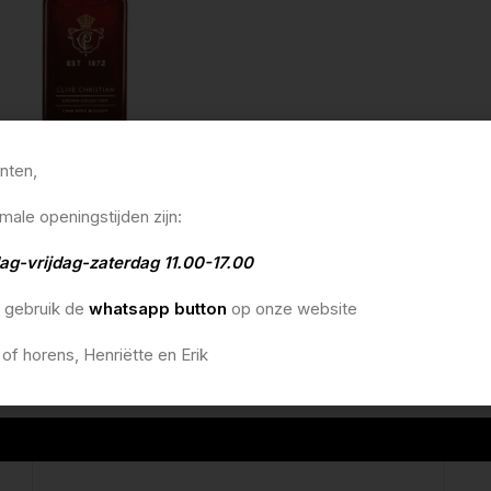
anten,
stian crown collection crab apple
50ml parfum
male openingstijden zijn:
0
lmandje
ag-vrijdag-zaterdag 11.00-17.00
o gebruik de
whatsapp button
op onze website
 of horens, Henriëtte en Erik