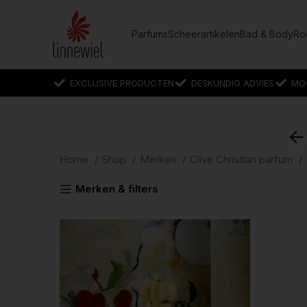
Parfums
Scheerartikelen
Bad & Body
Ro
EXCLUSIVE PRODUCTEN
DESKUNDIG ADVIES
MO
Home
Shop
Merken
Clive Christian parfum
Merken & filters