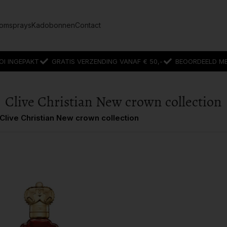
omsprays
Kadobonnen
Contact
OI INGEPAKT
GRATIS VERZENDING VANAF € 50,-
BEOORDEELD MET
Clive Christian New crown collection
Clive Christian New crown collection