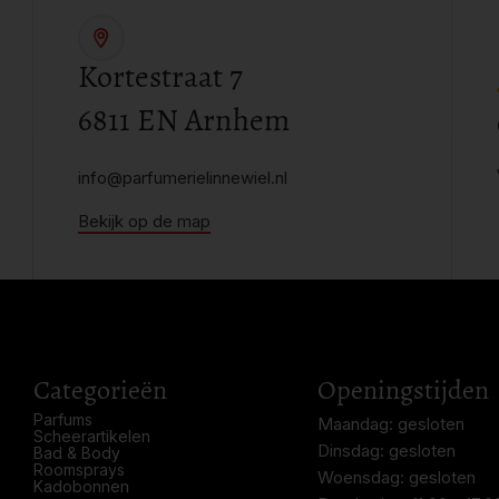
Kortestraat 7
6811 EN Arnhem
info@parfumerielinnewiel.nl
Bekijk op de map
Categorieën
Openingstijden
Parfums
Maandag: gesloten
Scheerartikelen
Dinsdag: gesloten
Bad & Body
Roomsprays
Woensdag: gesloten
Kadobonnen