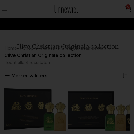
0
Clive Christian Originale collection
Home
Shop
Merken
Clive Christian parfum
Clive Christian Originale collection
Toont alle 4 resultaten
Merken & filters