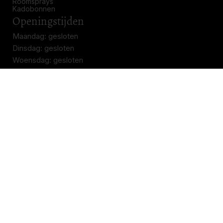
Roomsprays
Kadobonnen
Openingstijden
Maandag: gesloten
Dinsdag: gesloten
Woensdag: gesloten
Donderdag: 11.00 – 17.00
Vrijdag: 11.00 – 17.00
Zaterdag: 11.00 – 17.00
Zondag: gesloten
Contact
Parfumerie Linnewiel
Kortestraat 7
6811 EN Arnhem
026 4454700
info@parfumerielinnewiel.nl
© 2026 Parfumerie Linnewiel - Gemaakt met ❤ door
Lemedia
Over ons
Algemene voorwaarden
Privacybeleid