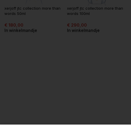
xerjoff jtc collection more than
xerjoff jtc collection more than
words 50ml
words 100ml
€
180,00
€
290,00
In winkelmandje
In winkelmandje