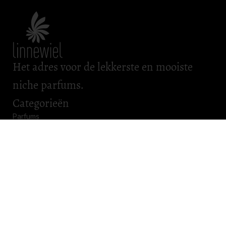
Het adres voor de lekkerste en mooiste
niche parfums.
Categorieën
Parfums
Scheerartikelen
Bad & Body
Roomsprays
Kadobonnen
Openingstijden
Maandag: gesloten
Dinsdag: gesloten
Woensdag: gesloten
Donderdag: 11.00 – 17.00
Vrijdag: 11.00 – 17.00