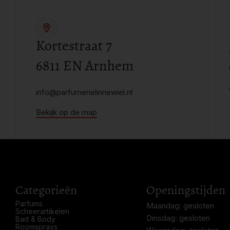
Kortestraat 7
6811 EN Arnhem
info@parfumerielinnewiel.nl
Bekijk op de map
Categorieën
Openingstijden
Parfums
Maandag: gesloten
Scheerartikelen
Dinsdag: gesloten
Bad & Body
Roomsprays