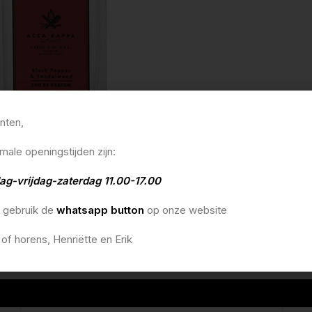
anten,
pa black pepper & sandalwood
male openingstijden zijn:
rfum 100ml
0
ag-vrijdag-zaterdag 11.00-17.00
lmandje
o gebruik de
whatsapp button
op onze website
 of horens, Henriëtte en Erik