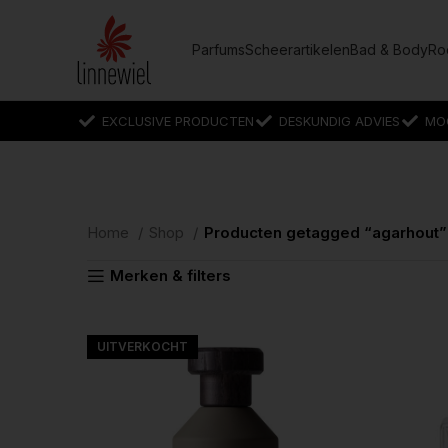
Parfums
Scheerartikelen
Bad & Body
Ro
EXCLUSIVE PRODUCTEN
DESKUNDIG ADVIES
MO
Home
Shop
Producten getagged “agarhout”
Merken & filters
UITVERKOCHT