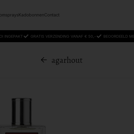
omsprays
Kadobonnen
Contact
OI INGEPAKT
GRATIS VERZENDING VANAF € 50,-
BEOORDEELD MET
agarhout