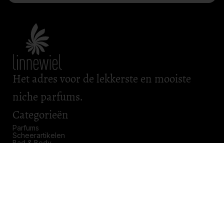
Het adres voor de lekkerste en mooiste
niche parfums.
Categorieën
Parfums
Scheerartikelen
Bad & Body
Roomsprays
Kadobonnen
Openingstijden
Maandag: gesloten
Dinsdag: gesloten
Woensdag: gesloten
Donderdag: 11.00 – 17.00