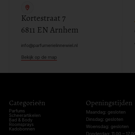
Kortestraat 7
6811 EN Arnhem
info@parfumerielinnewiel.nl
Bekijk op de map
Categorieën
Openingstijden
Parfums
Maandag: gesloten
Scheerartikelen
Dinsdag: gesloten
Bad & Body
Roomsprays
Woensdag: gesloten
Kadobonnen
Donderdag: 11.00 – 17.0