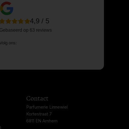
4,9 / 5
Gebaseerd op 63 reviews
Volg ons:
Contact
Parfumerie Linnewiel
Kortestraat 7
6811 EN Arnhem
0