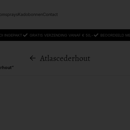
omsprays
Kadobonnen
Contact
OI INGEPAKT
GRATIS VERZENDING VANAF € 50,-
BEOORDEELD MET
Atlascederhout
rhout”