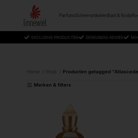
Parfums
Scheerartikelen
Bad & Body
Ro
EXCLUSIVE PRODUCTEN
DESKUNDIG ADVIES
MO
Home
Shop
Producten getagged “Atlascede
Merken & filters