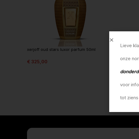
Lieve kl
xerjoff oud stars luxor parfum 50ml
onze nor
€
325,00
In winkelmandje
donderd
voor inf
tot ziens