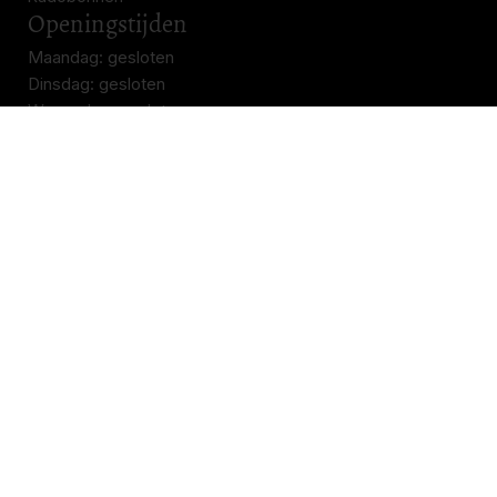
Openingstijden
Maandag: gesloten
Dinsdag: gesloten
Woensdag: gesloten
Donderdag: 11.00 – 17.00
Vrijdag: 11.00 – 17.00
Zaterdag: 11.00 – 17.00
Zondag: gesloten
Contact
Parfumerie Linnewiel
Kortestraat 7
6811 EN Arnhem
026 4454700
info@parfumerielinnewiel.nl
© 2026 Parfumerie Linnewiel - Gemaakt met ❤ door
Lemedia
Over ons
Algemene voorwaarden
Privacybeleid