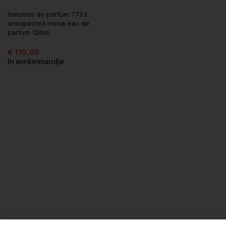
histoires de parfum 7753
unexpected mona eau de
parfum 120ml
€
175,00
In winkelmandje