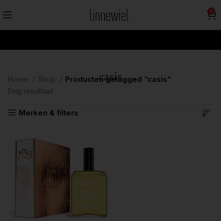
0
casis
Home
Shop
Producten getagged “casis”
Enig resultaat
Merken & filters