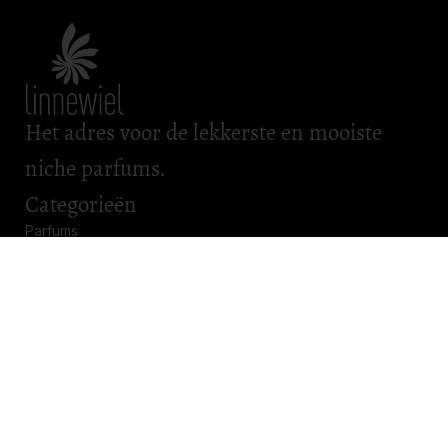
Het adres voor de lekkerste en mooiste
niche parfums.
Categorieën
Parfums
Scheerartikelen
Bad & Body
Roomsprays
Kadobonnen
Openingstijden
Maandag: gesloten
Dinsdag: gesloten
Woensdag: gesloten
Donderdag: 11.00 – 17.00
Vrijdag: 11.00 – 17.00