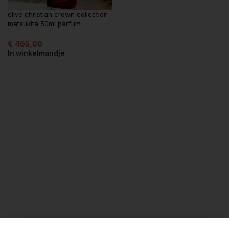
clive christian crown collection
matsukita 50ml parfum
€
465,00
In winkelmandje