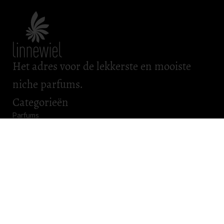
Het adres voor de lekkerste en mooiste
niche parfums.
Categorieën
Parfums
Scheerartikelen
Bad & Body
Roomsprays
Kadobonnen
Openingstijden
Maandag: gesloten
Dinsdag: gesloten
Woensdag: gesloten
Donderdag: 11.00 – 17.00
Vrijdag: 11.00 – 17.00