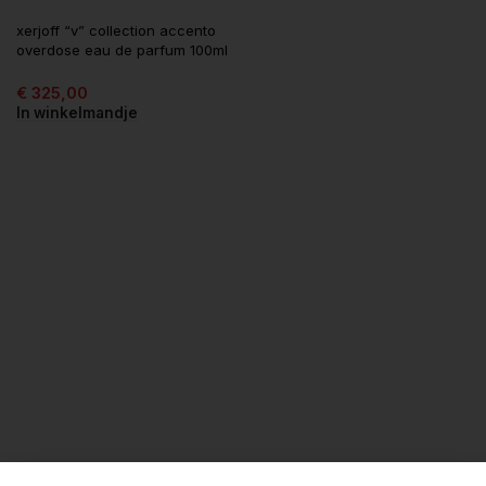
xerjoff “v” collection accento
overdose eau de parfum 100ml
€
325,00
In winkelmandje