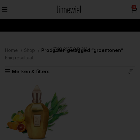
0
groentonen
Home
Shop
Producten getagged “groentonen”
Enig resultaat
Merken & filters