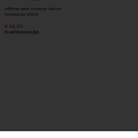
officina delle essenze talcum
roomspray 500ml
€
48,00
In winkelmandje