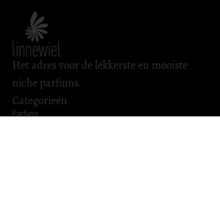
Het adres voor de lekkerste en mooiste
niche parfums.
Categorieën
Parfums
Scheerartikelen
Bad & Body
Roomsprays
Kadobonnen
Openingstijden
Maandag: gesloten
Dinsdag: gesloten
Woensdag: gesloten
Donderdag: 11.00 – 17.00
Vrijdag: 11.00 – 17.00