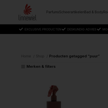
Parfums
Scheerartikelen
Bad & Body
Ro
EXCLUSIVE PRODUCTEN
DESKUNDIG ADVIES
MO
Home
Shop
Producten getagged “puur”
Merken & filters