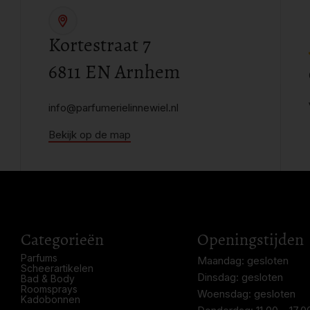
Kortestraat 7
6811 EN Arnhem
info@parfumerielinnewiel.nl
Bekijk op de map
Categorieën
Openingstijden
Parfums
Maandag: gesloten
Scheerartikelen
Dinsdag: gesloten
Bad & Body
Roomsprays
Woensdag: gesloten
Kadobonnen