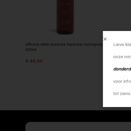
Lieve kl
officina delle essenze liquirizia roomspray
500ml
onze nor
€
48,00
In winkelmandje
donderd
voor inf
tot ziens