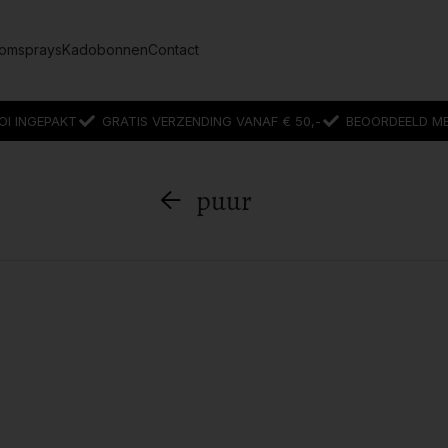
omsprays
Kadobonnen
Contact
OI INGEPAKT
GRATIS VERZENDING VANAF € 50,-
BEOORDEELD MET
puur