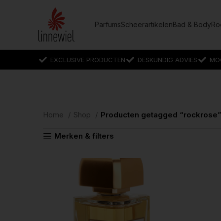
Parfums
Scheerartikelen
Bad & Body
Ro
EXCLUSIVE PRODUCTEN
DESKUNDIG ADVIES
MO
Home
Shop
Producten getagged “rockrose
Merken & filters