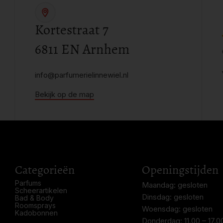
Kortestraat 7
6811 EN Arnhem
info@parfumerielinnewiel.nl
Bekijk op de map
Categorieën
Openingstijden
Parfums
Maandag: gesloten
Scheerartikelen
Dinsdag: gesloten
Bad & Body
Roomsprays
Woensdag: gesloten
Kadobonnen
Donderdag: 11.00 – 17.0