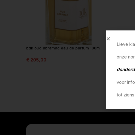
Lieve kl
bdk oud abramad eau de parfum 100ml
onze nor
€
205,00
In winkelmandje
donderd
voor inf
tot ziens