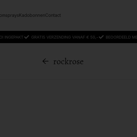
omsprays
Kadobonnen
Contact
OI INGEPAKT
GRATIS VERZENDING VANAF € 50,-
BEOORDEELD MET
rockrose
”