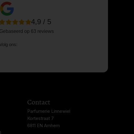
4,9 / 5
Gebaseerd op 63 reviews
Volg ons:
Contact
Parfumerie Linnewiel
Kortestraat 7
6811 EN Arnhem
0