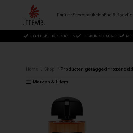
Parfums
Scheerartikelen
Bad & Body
Ro
EXCLUSIVE PRODUCTEN
DESKUNDIG ADVIES
MO
Home
Shop
Producten getagged “rozenoxi
Merken & filters