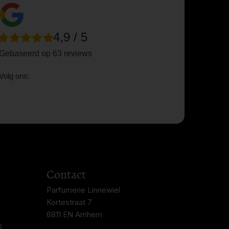
4,9 / 5
Gebaseerd op 63 reviews
Volg ons:
Contact
Parfumerie Linnewiel
Kortestraat 7
6811 EN Arnhem
0