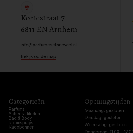
Kortestraat 7
6811 EN Arnhem
info@parfumerielinnewiel.nl
Bekijk op de map
Categorieën
Openingstijden
Parfums
Maandag: gesloten
Scheerartikelen
Dinsdag: gesloten
Bad & Body
Roomsprays
Woensdag: gesloten
Kadobonnen
Donderdag: 11.00 – 17.0