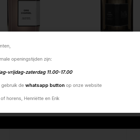
anten,
charnel edp 100ml
bdk gris charnel extrait 100ml
male openingstijden zijn:
0
€
270,00
lmandje
In winkelmandje
ag-vrijdag-zaterdag 11.00-17.00
o gebruik de
whatsapp button
op onze website
 of horens, Henriëtte en Erik