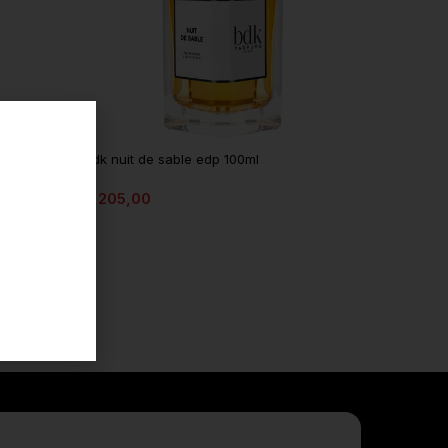
bdk nuit de sable edp 100ml
€
205,00
In winkelmandje