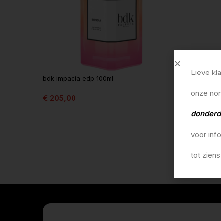
Lieve kl
bdk impadia edp 100ml
bdk gris 
onze nor
€
205,00
€
205,0
In winkelmandje
In winke
donderd
voor inf
tot ziens