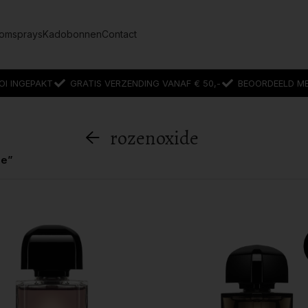
omsprays
Kadobonnen
Contact
OI INGEPAKT
GRATIS VERZENDING VANAF € 50,-
BEOORDEELD MET
rozenoxide
de”