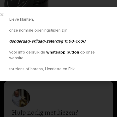
Lieve klanten,
onze normale openingstijden zijn:
baume.be scheercreme
donderdag-vrijdag-zaterdag 11.00-17.00
€
29,95
voor info gebruik de
whatsapp button
op onze
Lees meer
website
tot ziens of horens, Henriëtte en Erik
Hulp nodig met kiezen?