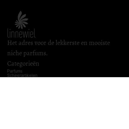
Het adres voor de lekkerste en mooiste
niche parfums.
Categorieën
Parfums
Scheerartikelen
Bad & Body
Roomsprays
Kadobonnen
Openingstijden
Maandag: gesloten
Dinsdag: gesloten
Woensdag: gesloten
Donderdag: 11.00 – 17.00