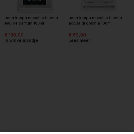
acca kappa muschio bianca
acca kappa muschio bianca
eau de parfum 100ml
acqua di colonia 100ml
€
130,00
€
69,00
In winkelmandje
Lees meer