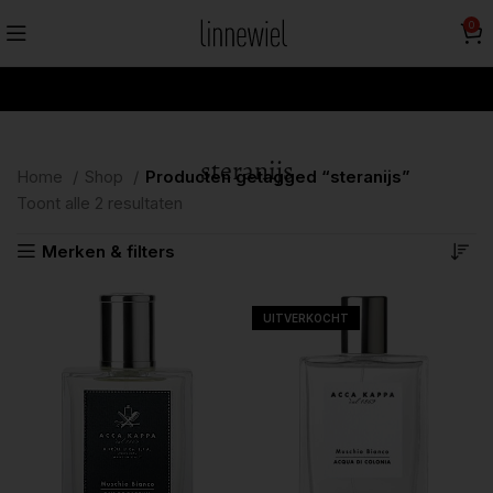
0
steranijs
Home
Shop
Producten getagged “steranijs”
Toont alle 2 resultaten
Merken & filters
UITVERKOCHT