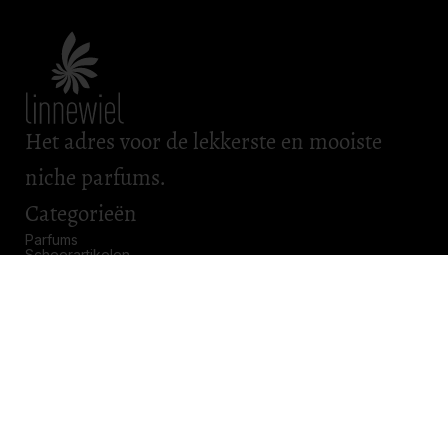
Het adres voor de lekkerste en mooiste
niche parfums.
Categorieën
Parfums
Scheerartikelen
Bad & Body
Roomsprays
Kadobonnen
Openingstijden
Maandag: gesloten
Dinsdag: gesloten
Woensdag: gesloten
Donderdag: 11.00 – 17.00