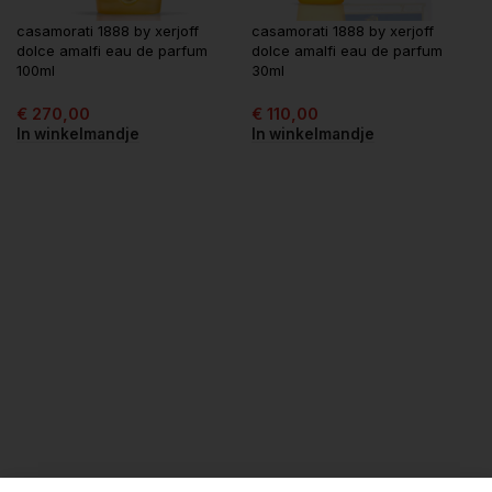
casamorati 1888 by xerjoff
casamorati 1888 by xerjoff
dolce amalfi eau de parfum
dolce amalfi eau de parfum
100ml
30ml
€
270,00
€
110,00
In winkelmandje
In winkelmandje