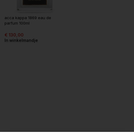
acca kappa 1869 eau de
parfum 100ml
€
130,00
In winkelmandje