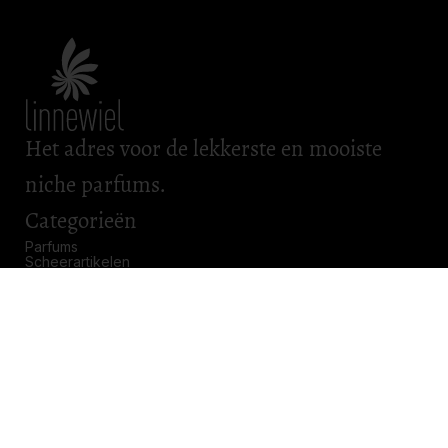
Het adres voor de lekkerste en mooiste
niche parfums.
Categorieën
Parfums
Scheerartikelen
Bad & Body
Roomsprays
Kadobonnen
Openingstijden
Maandag: gesloten
Dinsdag: gesloten
Woensdag: gesloten
Donderdag: 11.00 – 17.00