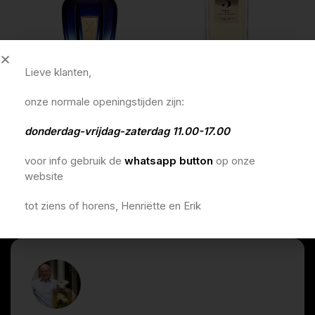
Lieve klanten,
xerjoff jtc collection more
rosendo mateu 3 eau de
nob
than words 100ml
parfum 100ml
par
onze normale openingstijden zijn:
€
290,00
€
190,00
€
1
donderdag-vrijdag-zaterdag 11.00-17.00
In winkelmandje
In winkelmandje
In 
voor info gebruik de
whatsapp button
op onze
website
tot ziens of horens, Henriëtte en Erik