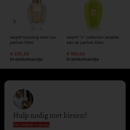
xerjoff shooting stars lua
xerjoff “v” collection amabile
xerj
parfum 50ml
eau de parfum 50ml
eau
€
235,00
€
185,00
€
2
In winkelmandje
In winkelmandje
In 
Hulp nodig met kiezen?
Wij helpen u graag