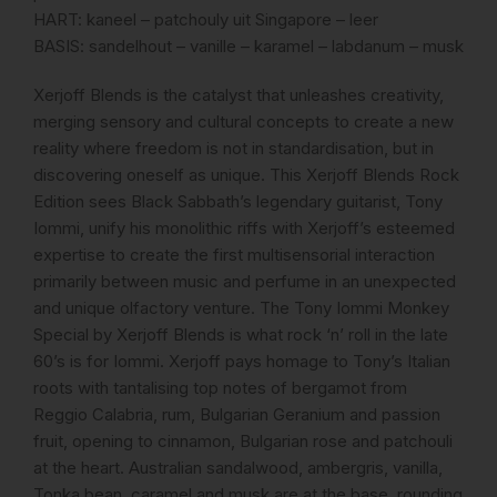
HART: kaneel – patchouly uit Singapore – leer
BASIS: sandelhout – vanille – karamel – labdanum – musk
Xerjoff Blends is the catalyst that unleashes creativity,
merging sensory and cultural concepts to create a new
reality where freedom is not in standardisation, but in
discovering oneself as unique. This Xerjoff Blends Rock
Edition sees Black Sabbath’s legendary guitarist, Tony
Iommi, unify his monolithic riffs with Xerjoff’s esteemed
expertise to create the first multisensorial interaction
primarily between music and perfume in an unexpected
and unique olfactory venture. The Tony Iommi Monkey
Special by Xerjoff Blends is what rock ‘n’ roll in the late
60’s is for Iommi. Xerjoff pays homage to Tony’s Italian
roots with tantalising top notes of bergamot from
Reggio Calabria, rum, Bulgarian Geranium and passion
fruit, opening to cinnamon, Bulgarian rose and patchouli
at the heart. Australian sandalwood, ambergris, vanilla,
Tonka bean, caramel and musk are at the base, rounding