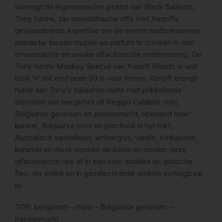
verenigt de legendarische gitarist van Black Sabbath,
Tony Iommi, zijn monolithische riffs met Xerjoffs
gewaardeerde expertise om de eerste multisensoriële
interactie tussen muziek en parfum te creëren in een
onverwachte en unieke olfactorische onderneming. De
Tony Iommi Monkey Special van Xerjoff Blends is wat
rock ‘n’ roll eind jaren 60 is voor Iommi. Xerjoff brengt
hulde aan Tony’s Italiaanse roots met prikkelende
topnoten van bergamot uit Reggio Calabria, rum,
Bulgaarse geranium en passievrucht, openend naar
kaneel, Bulgaarse roos en patchouli in het hart.
Australisch sandelhout, ambergrijs, vanille, tonkaboon,
karamel en musk vormen de basis en ronden deze
olfactorische reis af in een luxe, strakke en gotische
fles, die online en in geselecteerde winkels verkrijgbaar
is.
TOP: bergamot – rhum – Bulgaarse geranium –
passievrucht