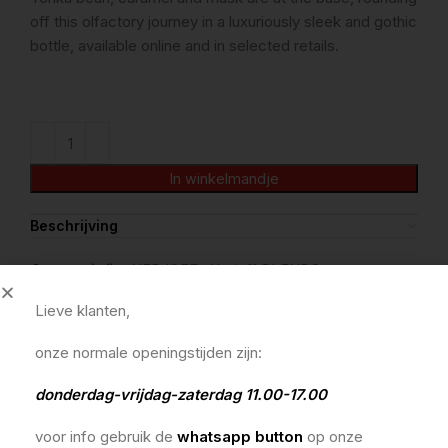
off this olfactory journey in a luxuriously sleek and gothic
bottle, available online and in selected retails.
In winkelmandje
Beschrijving
Categorieën:
XERJOFF
,
Xerjoff BLENDS
Tags:
bergamot uit Calabrië
,
patchouli
,
RHUM
Lieve klanten,
Delen:
onze normale openingstijden zijn:
Andere suggesties…
donderdag-vrijdag-zaterdag 11.00-17.00
voor info gebruik de
whatsapp button
op onze