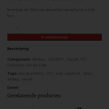
leverbaar als 50ml eau de parfum sprayflacon in luxe
box
In winkelmandje
Beschrijving
Categorieën:
Merken
,
XERJOFF
,
Xerjoff JTC
Collection Join the Club
Tags:
eau de parfum
,
JTC
,
oud
,
patchouli
,
tabac
,
whisky
,
xerjoff
Delen:
Gerelateerde producten