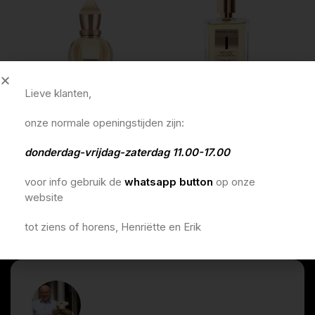
Lieve klanten,
onze normale openingstijden zijn:
xerjoff xj 17/17 stone label
rosendo mateu 1 eau de
xerj
collection damarose 50ml
parfum 100ml
iii 
donderdag-vrijdag-zaterdag 11.00-17.00
€
380,00
€
190,00
€
3
In winkelmandje
In winkelmandje
In 
voor info gebruik de
whatsapp button
op onze
website
tot ziens of horens, Henriëtte en Erik