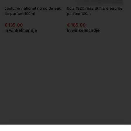
costume national nu so de eau
bois 1920 rosa di filare eau de
de parfum 100ml
parfum 100ml
€
135,00
€
165,00
In winkelmandje
In winkelmandje