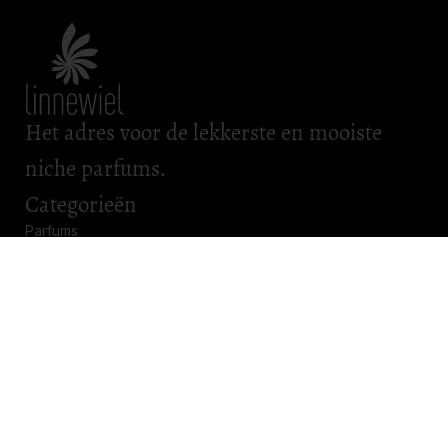
Het adres voor de lekkerste en mooiste
niche parfums.
Categorieën
Parfums
Scheerartikelen
Bad & Body
Roomsprays
Kadobonnen
Openingstijden
Maandag: gesloten
Dinsdag: gesloten
Woensdag: gesloten
Donderdag: 11.00 – 17.00
Vrijdag: 11.00 – 17.00