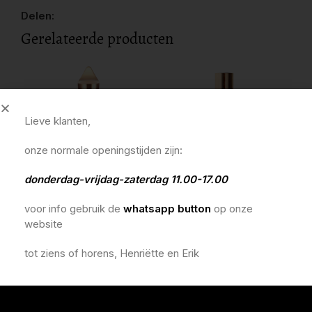
Delen:
Gerelateerde producten
Lieve klanten,
onze normale openingstijden zijn:
donderdag-vrijdag-zaterdag 11.00-17.00
xerjoff jtc collection more
rosendo mateu 3 eau de
nob
voor info gebruik de
whatsapp button
op onze
than words 100ml
parfum 100ml
par
website
€
290,00
€
190,00
€
1
In winkelmandje
In winkelmandje
In 
tot ziens of horens, Henriëtte en Erik