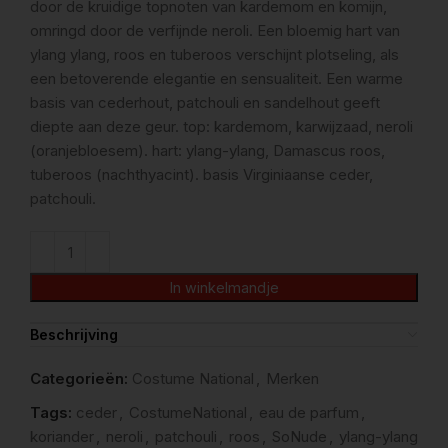
door de kruidige topnoten van kardemom en komijn,
omringd door de verfijnde neroli. Een bloemig hart van
ylang ylang, roos en tuberoos verschijnt plotseling, als
een betoverende elegantie en sensualiteit. Een warme
basis van cederhout, patchouli en sandelhout geeft
diepte aan deze geur. top: kardemom, karwijzaad, neroli
(oranjebloesem). hart: ylang-ylang, Damascus roos,
tuberoos (nachthyacint). basis Virginiaanse ceder,
patchouli.
In winkelmandje
Beschrijving
Categorieën:
Costume National
,
Merken
Tags:
ceder
,
CostumeNational
,
eau de parfum
,
koriander
,
neroli
,
patchouli
,
roos
,
SoNude
,
ylang-ylang